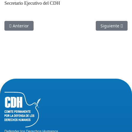
Secretario Ejecutivo del CDH
Artículo anterior: Desalojo forzoso de 44 familias en Colimes
Artículo sigui
Anterior
Siguiente
Defender los Derechos Humanos,