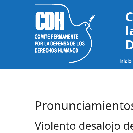
C
l
D
Inicio
Pronunciamiento
Violento desalojo d