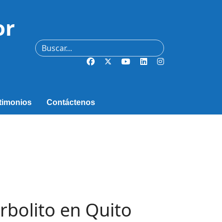
or
Buscar
timonios
Contáctenos
rbolito en Quito