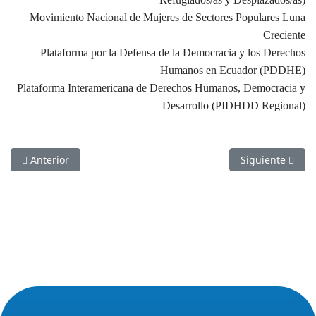
Movimiento Nacional de Mujeres de Sectores Populares Luna
Creciente
Plataforma por la Defensa de la Democracia y los Derechos
Humanos en Ecuador (PDDHE)
Plataforma Interamericana de Derechos Humanos, Democracia y
Desarrollo (PIDHDD Regional)
Artículo anterior: Llamado a Estados de región a garantizar
Artículo siguien
Anterior
Siguiente