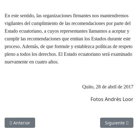
En este sentido, las organizaciones firmantes nos mantendremos
vigilantes del cumplimiento de las recomendaciones por parte del
Estado ecuatoriano, a cuyos representantes llamamos a aceptar y
cumplir las recomendaciones que emitan los Estados durante este
proceso. Además, de que formule y establezca políticas de respeto
pleno a todos los derechos. El Estado ecuatoriano será examinado
nuevamente en cuatro años.
Quito, 28 de abril de 2017
Fotos Andrés Loor
Artículo anterior: Cese de la violencia en Venezuela
Artículo siguie
Anterior
Siguiente