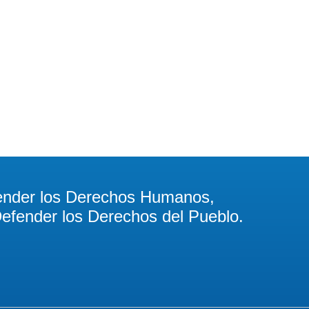
al asesinato de periodistas
ender los Derechos Humanos,
efender los Derechos del Pueblo.