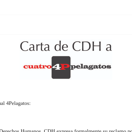
ual 4Pelagatos:
Derechos Humanos, CDH expresa formalmente su reclamo por a