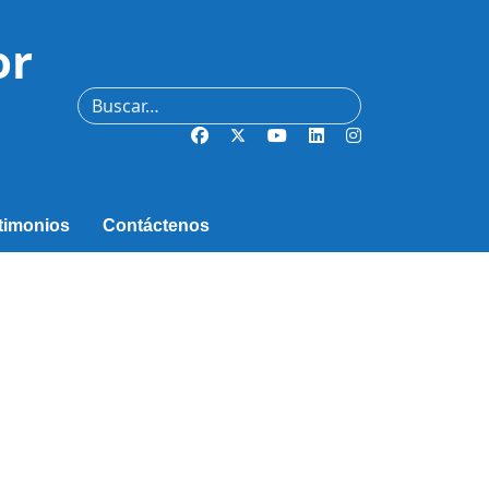
or
Buscar
timonios
Contáctenos