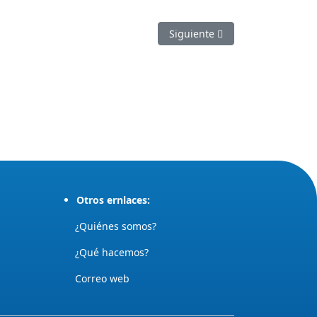
Artículo siguiente: Incomunic
Siguiente
Otros ernlaces:
¿Quiénes somos?
¿Qué hacemos?
Correo web