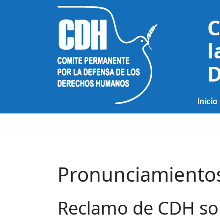
C
l
D
Inicio
Pronunciamiento
Reclamo de CDH sob