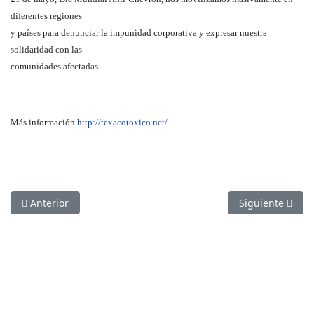
diferentes regiones
y países para denunciar la impunidad corporativa y expresar nuestra
solidaridad con las
comunidades afectadas.
Más información
http://texacotoxico.net/
Artículo anterior: Pronunciamiento ante la crisis del sistema 
Artículo siguie
Anterior
Siguiente