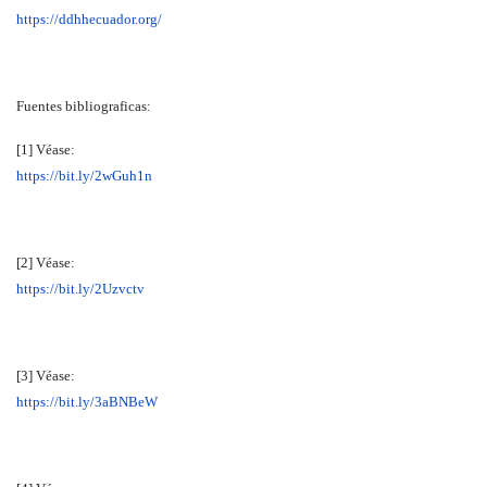
https://ddhhecuador.org/
Fuentes bibliograficas:
[1] Véase:
https://bit.ly/2wGuh1n
[2] Véase:
https://bit.ly/2Uzvctv
[3] Véase:
https://bit.ly/3aBNBeW