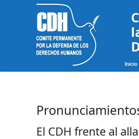
C
l
D
Inicio
Pronunciamiento
El CDH frente al al