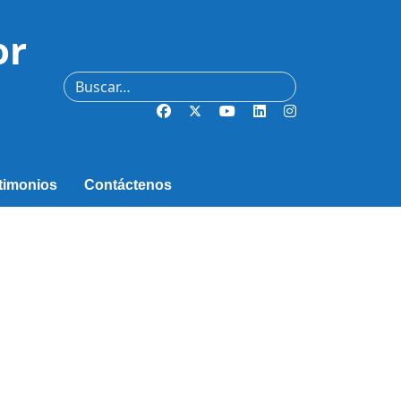
or
Buscar
timonios
Contáctenos