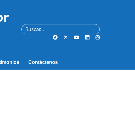
or
Buscar
timonios
Contáctenos