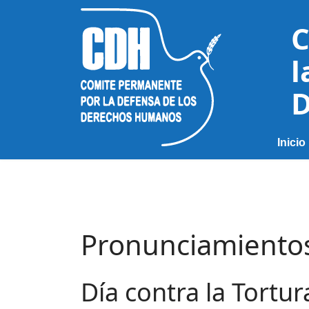
C
l
D
Inicio
Pronunciamiento
Día contra la Tortu