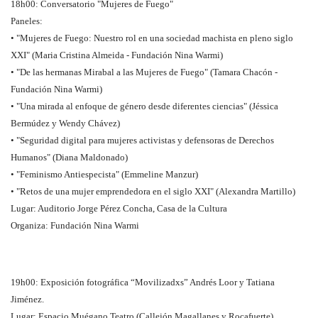
18h00: Conversatorio "Mujeres de Fuego"
Paneles:
• "Mujeres de Fuego: Nuestro rol en una sociedad machista en pleno siglo
XXI" (Maria Cristina Almeida - Fundación Nina Warmi)
• "De las hermanas Mirabal a las Mujeres de Fuego" (Tamara Chacón -
Fundación Nina Warmi)
• "Una mirada al enfoque de género desde diferentes ciencias" (Jéssica
Bermúdez y Wendy Chávez)
• "Seguridad digital para mujeres activistas y defensoras de Derechos
Humanos" (Diana Maldonado)
• "Feminismo Antiespecista" (Emmeline Manzur)
• "Retos de una mujer emprendedora en el siglo XXI" (Alexandra Martillo)
Lugar: Auditorio Jorge Pérez Concha, Casa de la Cultura
Organiza: Fundación Nina Warmi
19h00: Exposición fotográfica “Movilizadxs” Andrés Loor y Tatiana
Jiménez.
Lugar: Espacio Muégano Teatro (Callejón Magallanes y Rocafuerte)