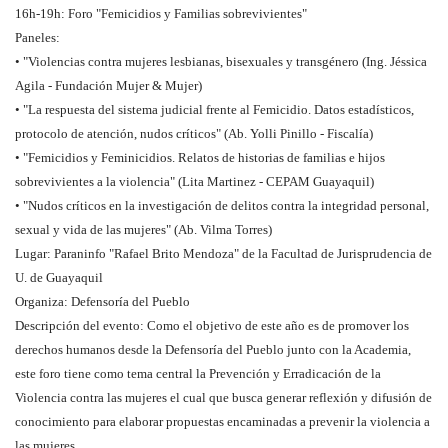
16h-19h: Foro "Femicidios y Familias sobrevivientes"
Paneles:
• "Violencias contra mujeres lesbianas, bisexuales y transgénero (Ing. Jéssica
Agila - Fundación Mujer & Mujer)
• "La respuesta del sistema judicial frente al Femicidio. Datos estadísticos,
protocolo de atención, nudos críticos" (Ab. Yolli Pinillo - Fiscalía)
• "Femicidios y Feminicidios. Relatos de historias de familias e hijos
sobrevivientes a la violencia" (Lita Martinez - CEPAM Guayaquil)
• "Nudos críticos en la investigación de delitos contra la integridad personal,
sexual y vida de las mujeres" (Ab. Vilma Torres)
Lugar: Paraninfo "Rafael Brito Mendoza" de la Facultad de Jurisprudencia de
U. de Guayaquil
Organiza: Defensoría del Pueblo
Descripción del evento: Como el objetivo de este año es de promover los
derechos humanos desde la Defensoría del Pueblo junto con la Academia,
este foro tiene como tema central la Prevención y Erradicación de la
Violencia contra las mujeres el cual que busca generar reflexión y difusión de
conocimiento para elaborar propuestas encaminadas a prevenir la violencia a
las mujeres.