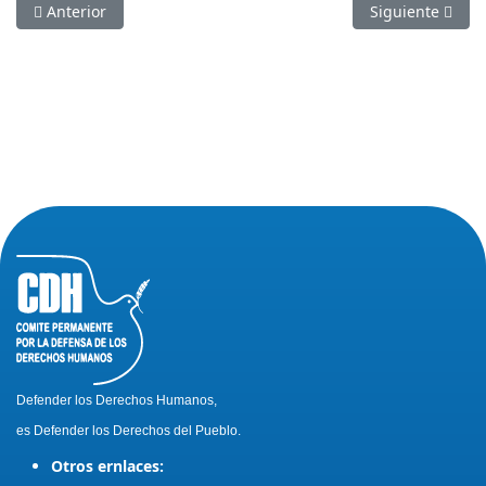
Artículo anterior: Calle 8 resiste por un Cristo del Consuelo en
Artículo siguien
Anterior
Siguiente
Defender los Derechos Humanos,
es Defender los Derechos del Pueblo.
Otros ernlaces: