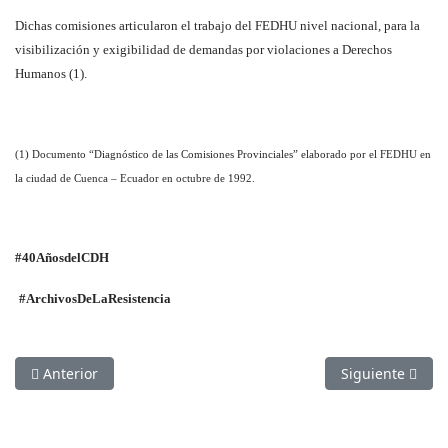
Dichas comisiones articularon el trabajo del FEDHU nivel nacional, para la
visibilización y exigibilidad de demandas por violaciones a Derechos
Humanos (1).
(1) Documento “Diagnóstico de las Comisiones Provinciales” elaborado por el FEDHU en
la ciudad de Cuenca – Ecuador en octubre de 1992.
#40AñosdelCDH
#ArchivosDeLaResistencia
Artículo anterior: Dos décadas de Foros Nacionales de Dere
Artículo siguie
Anterior
Siguiente