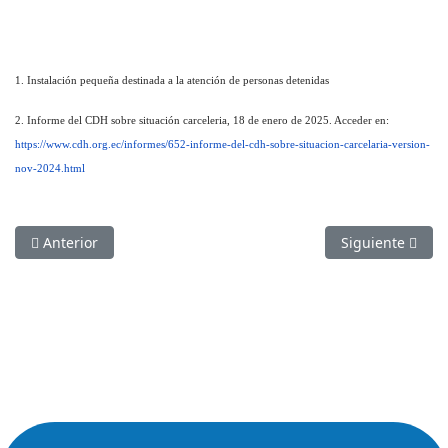
1. Instalación pequeña destinada a la atención de personas detenidas
2. Informe del CDH sobre situación carceleria, 18 de enero de 2025. Acceder en:
https://www.cdh.org.ec/informes/652-informe-del-cdh-sobre-situacion-carcelaria-version-
nov-2024.html
Artículo anterior: Reporte sobre crisis sanitaría en la Penitenci
Artículo siguie
Anterior
Siguiente