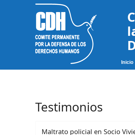
C
l
D
Inicio
Testimonios
Maltrato policial en Socio Viv