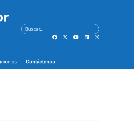
or
Buscar
timonios
Contáctenos