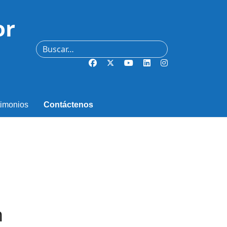
or
Buscar
timonios
Contáctenos
n