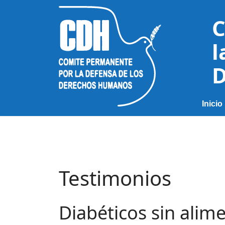
C
l
D
Inicio
Testimonios
Diabéticos sin alim