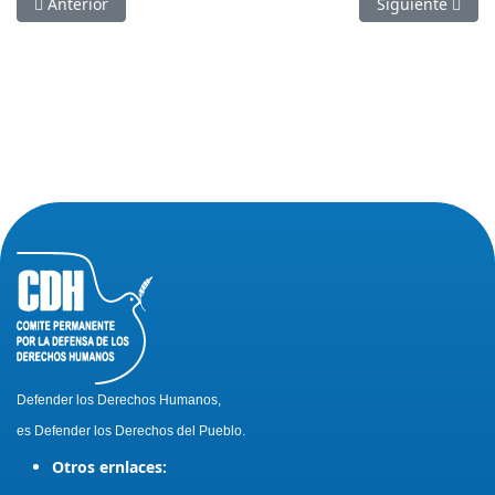
Artículo anterior: Detenciones arbitrarias por racismo
Artículo siguie
Anterior
Siguiente
Defender los Derechos Humanos,
es Defender los Derechos del Pueblo.
Otros ernlaces: