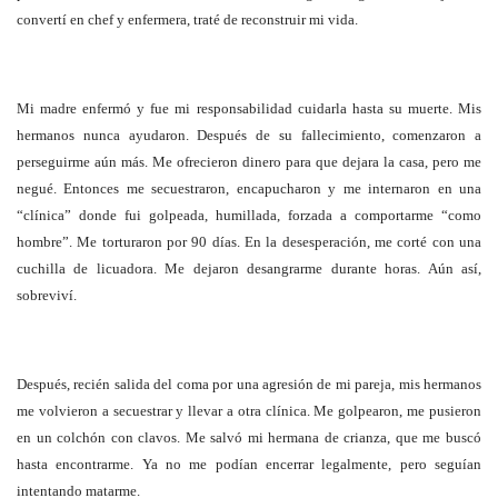
convertí en chef y enfermera, traté de reconstruir mi vida.
Mi madre enfermó y fue mi responsabilidad cuidarla hasta su muerte. Mis
hermanos nunca ayudaron. Después de su fallecimiento, comenzaron a
perseguirme aún más. Me ofrecieron dinero para que dejara la casa, pero me
negué. Entonces me secuestraron, encapucharon y me internaron en una
“clínica” donde fui golpeada, humillada, forzada a comportarme “como
hombre”. Me torturaron por 90 días. En la desesperación, me corté con una
cuchilla de licuadora. Me dejaron desangrarme durante horas. Aún así,
sobreviví.
Después, recién salida del coma por una agresión de mi pareja, mis hermanos
me volvieron a secuestrar y llevar a otra clínica. Me golpearon, me pusieron
en un colchón con clavos. Me salvó mi hermana de crianza, que me buscó
hasta encontrarme. Ya no me podían encerrar legalmente, pero seguían
intentando matarme.