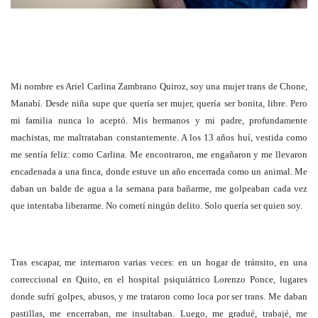
Mi nombre es Ariel Carlina Zambrano Quiroz, soy una mujer trans de Chone,
Manabí. Desde niña supe que quería ser mujer, quería ser bonita, libre. Pero
mi familia nunca lo aceptó. Mis hermanos y mi padre, profundamente
machistas, me maltrataban constantemente. A los 13 años huí, vestida como
me sentía feliz: como Carlina. Me encontraron, me engañaron y me llevaron
encadenada a una finca, donde estuve un año encerrada como un animal. Me
daban un balde de agua a la semana para bañarme, me golpeaban cada vez
que intentaba liberarme. No cometí ningún delito. Solo quería ser quien soy.
Tras escapar, me internaron varias veces: en un hogar de tránsito, en una
correccional en Quito, en el hospital psiquiátrico Lorenzo Ponce, lugares
donde sufrí golpes, abusos, y me trataron como loca por ser trans. Me daban
pastillas, me encerraban, me insultaban. Luego, me gradué, trabajé, me