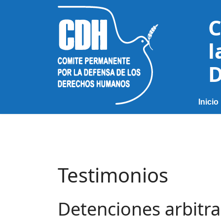
C
l
D
Inicio
Testimonios
Detenciones arbitra