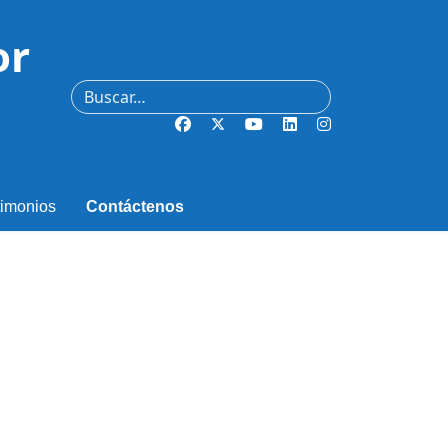
or
Buscar
timonios
Contáctenos