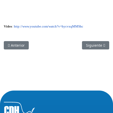
Video
:
http://www.youtube.com/watch?v=hycvxqMMShc
Artículo anterior: CDH PRODUCE CAPSULA DOCUMENTAL S
Artículo siguie
Anterior
Siguiente