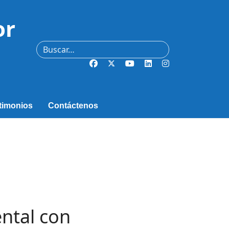
or
Buscar
timonios
Contáctenos
ental con