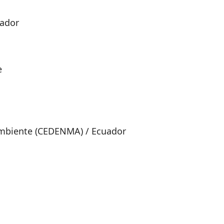
uador
e
 Ambiente (CEDENMA) / Ecuador