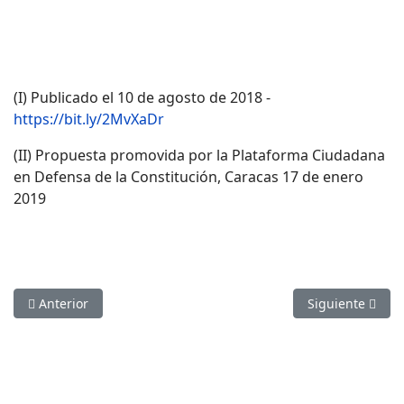
(I) Publicado el 10 de agosto de 2018 -
https://bit.ly/2MvXaDr
(II) Propuesta promovida por la Plataforma Ciudadana
en Defensa de la Constitución, Caracas 17 de enero
2019
Artículo anterior: CDH cuestiona campaña por el voto nulo so
Artículo siguien
Anterior
Siguiente