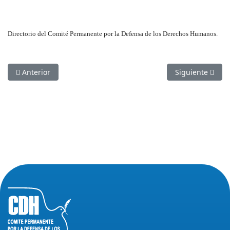
Directorio del Comité Permanente por la Defensa de los Derechos Humanos.
Artículo anterior: Municipio obstaculiza desfile del Orgullo
Artículo siguien
Anterior
Siguiente