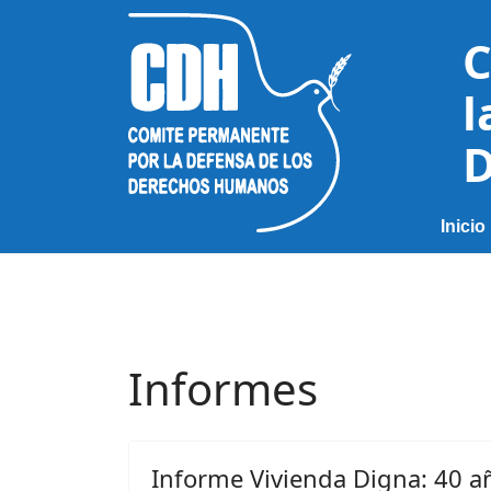
C
l
D
Inicio
Informes
Informe Vivienda Digna: 40 a