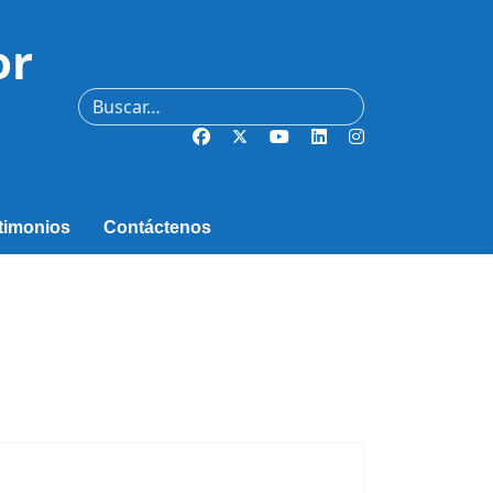
or
Buscar
timonios
Contáctenos