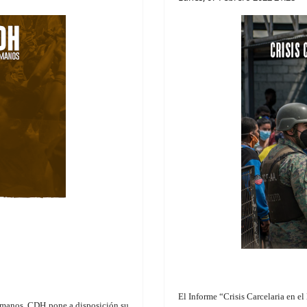
El Informe “Crisis Carcelaria en e
umanos, CDH pone a disposición su