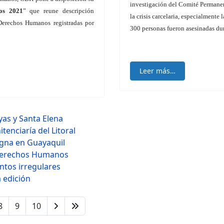
investigación del Comité Permane
os 2021
” que reune descripción
la crisis carcelaria, especialmente
Derechos Humanos registradas por
300 personas fueron asesinadas dur
Leer más…
yas y Santa Elena
enciaría del Litoral
igna en Guayaquil
 Derechos Humanos
tos irregulares
 edición
8
9
10