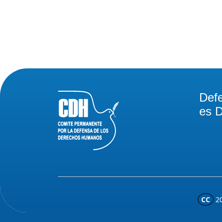
Def
es D
CC
2