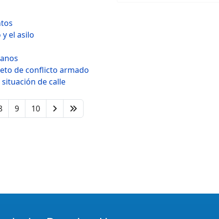
ntos
y el asilo
manos
eto de conflicto armado
situación de calle
8
9
10