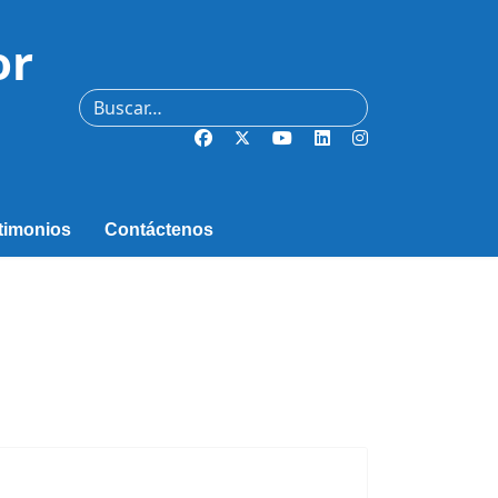
or
Buscar
timonios
Contáctenos