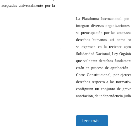
 aceptadas universalmente por la
La Plataforma Internacional por
integran diversas organizaciones
su
preocupación por las amenazas
derechos humanos, así como sob
se
expresan en la reciente apr
Solidaridad Nacional, Ley Orgánic
que vulneran
derechos fundamenta
están en proceso de aprobación.
Corte Constitucional,
por ejerce
derechos respecto a las normativ
configuran un conjunto de
grave
asociación, de independencia judic
Leer más…