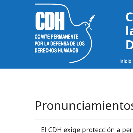
C
l
D
Inicio
Pronunciamiento
El CDH exige protección a per