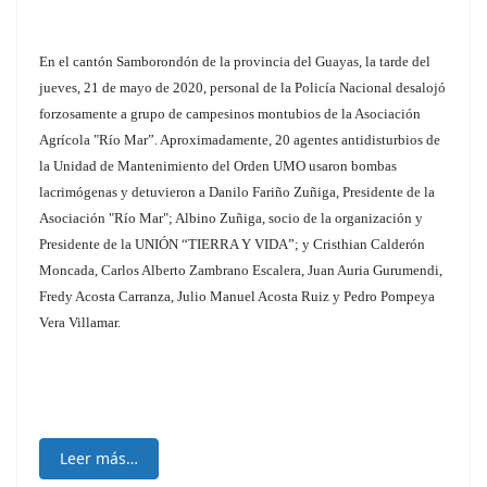
En el cantón Samborondón de la provincia del Guayas, la tarde del
jueves, 21 de mayo de 2020, personal de la Policía Nacional desalojó
forzosamente a grupo de campesinos montubios de la Asociación
Agrícola "Río Mar”. Aproximadamente, 20 agentes antidisturbios de
la Unidad de Mantenimiento del Orden UMO usaron bombas
lacrimógenas y detuvieron a Danilo Fariño Zuñiga, Presidente de la
Asociación "Río Mar"; Albino Zuñiga, socio de la organización y
Presidente de la UNIÓN “TIERRA Y VIDA”; y Cristhian Calderón
Moncada, Carlos Alberto Zambrano Escalera, Juan Auria Gurumendi,
Fredy Acosta Carranza, Julio Manuel Acosta Ruiz y Pedro Pompeya
Vera Villamar.
Leer más…