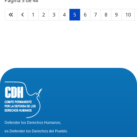
Página 5 de 48
1
2
3
4
5
6
7
8
9
10
Defender los Derechos Humanos,
es Defender los Derechos del Pueblo.