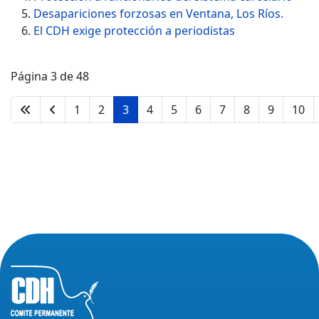
Desapariciones forzosas en Ventana, Los Ríos.
El CDH exige protección a periodistas
Página 3 de 48
1
2
3
4
5
6
7
8
9
10