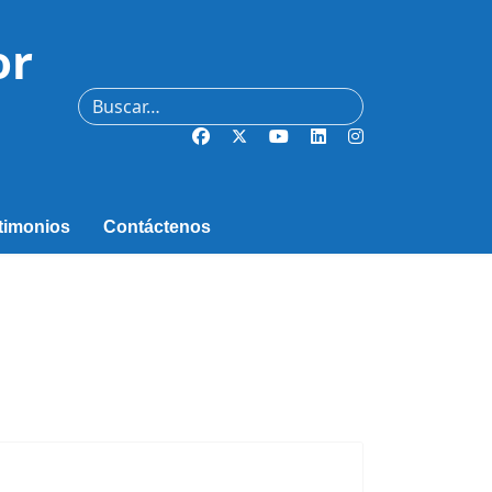
or
Buscar
timonios
Contáctenos