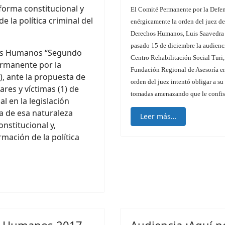
forma constitucional y
El Comité Permanente por la Defe
 la política criminal del
enérgicamente la orden del juez d
Derechos Humanos, Luis Saavedra 
pasado 15 de diciembre la audiencia
os Humanos “Segundo
Centro Rehabilitación Social Turi
ermanente por la
Fundación Regional de Asesoría e
 ante la propuesta de
orden del juez intentó obligar a su 
ares y víctimas (1) de
tomadas amenazando que le confiscar
l en la legislación
a de esa naturaleza
Leer más…
nstitucional y,
ación de la política