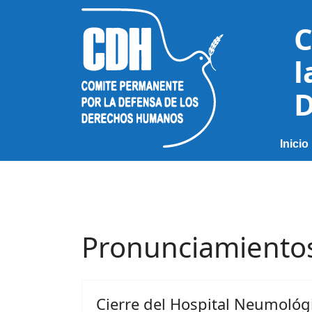
C
l
D
Inicio
Pronunciamiento
Cierre del Hospital Neumológic