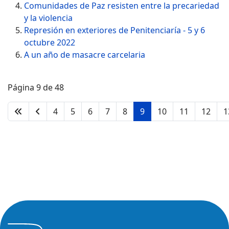
Comunidades de Paz resisten entre la precariedad
y la violencia
Represión en exteriores de Penitenciaría - 5 y 6
octubre 2022
A un año de masacre carcelaria
Página 9 de 48
4
5
6
7
8
9
10
11
12
1