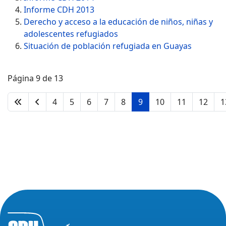
Informe CDH 2013
Derecho y acceso a la educación de niños, niñas y
adolescentes refugiados
Situación de población refugiada en Guayas
Página 9 de 13
4
5
6
7
8
9
10
11
12
1